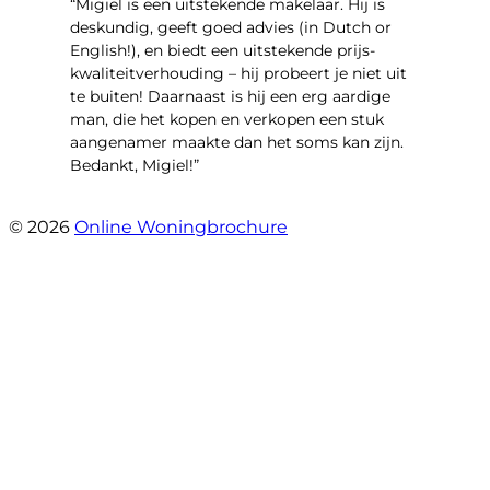
“Migiel is een uitstekende makelaar. Hij is
deskundig, geeft goed advies (in Dutch or
English!), en biedt een uitstekende prijs-
kwaliteitverhouding – hij probeert je niet uit
te buiten! Daarnaast is hij een erg aardige
man, die het kopen en verkopen een stuk
aangenamer maakte dan het soms kan zijn.
Bedankt, Migiel!”
- Oudezijds Voorburgwal 318 H
© 2026
Online Woningbrochure