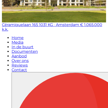
Céramiquelaan 165
1031 KG · Amsterdam
€ 1.065.000
k.k.
Home
Media
In de buurt
Documenten
Aanbod
Over ons
Reviews
Contact