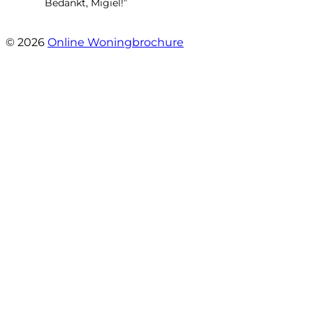
Bedankt, Migiel!”
- Oudezijds Voorburgwal 318 H
© 2026
Online Woningbrochure